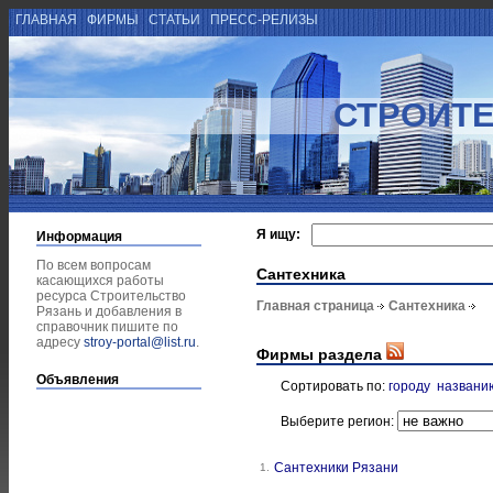
ГЛАВНАЯ
ФИРМЫ
СТАТЬИ
ПРЕСС-РЕЛИЗЫ
СТРОИТЕ
Я ищу:
Информация
По всем вопросам
Сантехника
касающихся работы
ресурса Строительство
Главная страница
Сантехника
Рязань и добавления в
справочник пишите по
адресу
stroy-portal@list.ru
.
Фирмы раздела
Объявления
Сортировать по:
городу
названи
Выберите регион:
Сантехники Рязани
1.