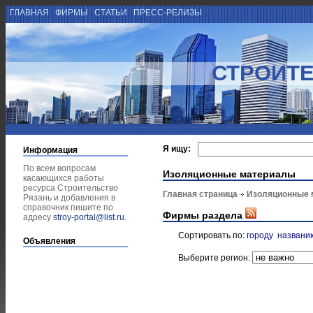
ГЛАВНАЯ
ФИРМЫ
СТАТЬИ
ПРЕСС-РЕЛИЗЫ
СТРОИТЕ
Я ищу:
Информация
По всем вопросам
Изоляционные материалы
касающихся работы
ресурса Строительство
Главная страница
Изоляционные 
Рязань и добавления в
справочник пишите по
Фирмы раздела
адресу
stroy-portal@list.ru
.
Сортировать по:
городу
названи
Объявления
Выберите регион: